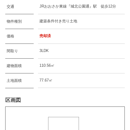
JRおおさか東線『城北公園通』駅 徒歩12分
交通
建築条件付き売り土地
物件種別
売却済
価格
3LDK
間取り
110.56㎡
建物面積
77.67㎡
土地面積
区画図