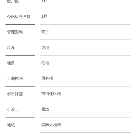
1戸
総戸数
1戸
今回販売戸数
売主
管理形態
現況
更地
宅地
地目
所有権
土地権利
市街化区域
都市計画
相談
引渡し
準防火地域
地域