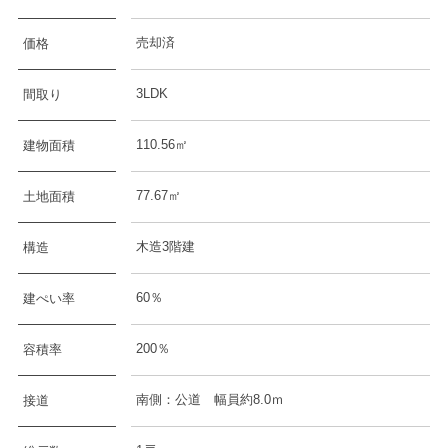
売却済
価格
3LDK
間取り
110.56㎡
建物面積
77.67㎡
土地面積
木造3階建
構造
60％
建ぺい率
200％
容積率
南側：公道 幅員約8.0ｍ
接道