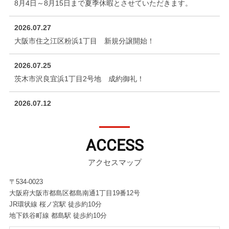
8月4日～8月15日まで夏季休暇とさせていただきます。
2026.07.27
大阪市住之江区粉浜1丁目 新規分譲開始！
2026.07.25
茨木市沢良宜浜1丁目2号地 成約御礼！
2026.07.12
茨木市沢良宜浜1丁目1号地 成約御礼！
ACCESS
2026.07.05
茨木市沢良宜浜1丁目4号地 成約御礼！
アクセスマップ
2026.07.03
自社物件
〒534-0023
大阪府大阪市都島区都島南通1丁目19番12号
茨木市沢良宜浜1丁目 全7区画 新規分譲開始！
JR環状線 桜ノ宮駅 徒歩約10分
地下鉄谷町線 都島駅 徒歩約10分
2026.06.21
自社物件