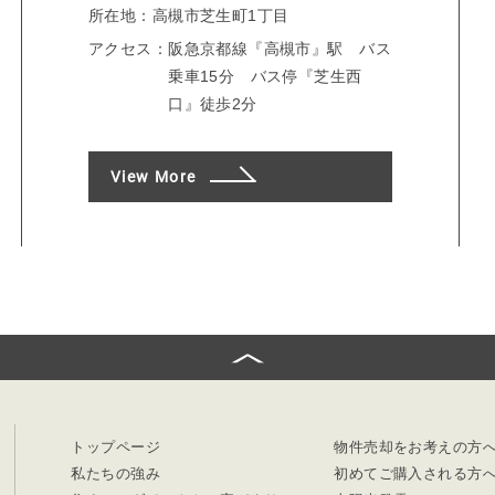
所在地：
高槻市芝生町1丁目
アクセス：
阪急京都線『高槻市』駅 バス
乗車15分 バス停『芝生西
口』徒歩2分
View More
トップページ
物件売却をお考えの方
私たちの強み
初めてご購入される方