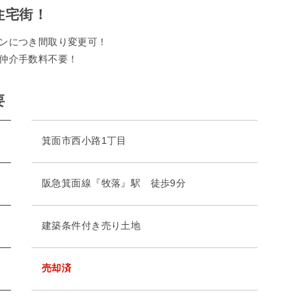
住宅街！
ンにつき間取り変更可！
仲介手数料不要！
要
箕面市西小路1丁目
阪急箕面線『牧落』駅 徒歩9分
建築条件付き売り土地
売却済