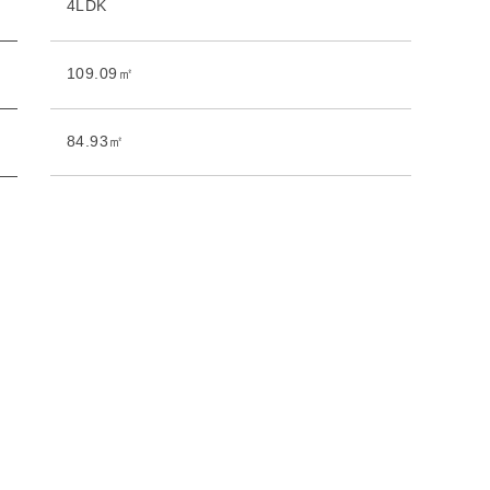
4LDK
109.09㎡
84.93㎡