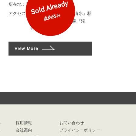
Sold Already
所在地：
守口市南寺方北通1丁目
アクセス：
大阪メトロ今里筋線『清水』駅
成約済み
徒歩8分 ・ 京阪本線『滝
井』駅徒歩15分
View More
へ
採用情報
お問い合わせ
へ
会社案内
プライバシーポリシー