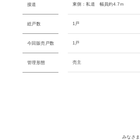
東側：私道 幅員約4.7ｍ
接道
1戸
総戸数
1戸
今回販売戸数
売主
管理形態
みなさ