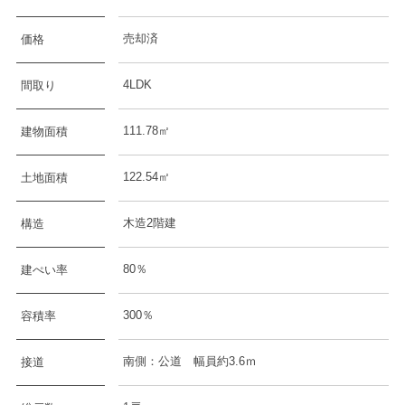
売却済
価格
4LDK
間取り
111.78㎡
建物面積
122.54㎡
土地面積
木造2階建
構造
80％
建ぺい率
300％
容積率
南側：公道 幅員約3.6ｍ
接道