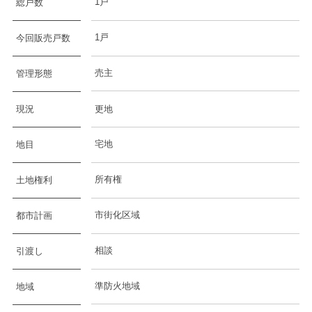
1戸
総戸数
1戸
今回販売戸数
売主
管理形態
現況
更地
宅地
地目
所有権
土地権利
市街化区域
都市計画
相談
引渡し
準防火地域
地域