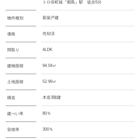
トロ谷町線『都島』駅 徒歩5分
新築戸建
物件種別
売却済
価格
4LDK
間取り
94.04㎡
建物面積
52.99㎡
土地面積
木造3階建
構造
80％
建ぺい率
300％
容積率