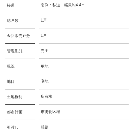
南側：私道 幅員約4.4ｍ
接道
1戸
総戸数
1戸
今回販売戸数
売主
管理形態
現況
更地
宅地
地目
所有権
土地権利
市街化区域
都市計画
相談
引渡し