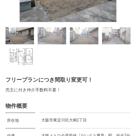
フリープランにつき間取り変更可！
売主に付き仲介手数料不要！
物件概要
大阪市東淀川区大桐1丁目
所在地
大阪メトロ今里筋線『だいどう豊里』駅 徒歩7分
交通