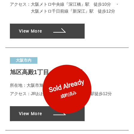
アクセス：
大阪メトロ中央線『深江橋』駅 徒歩10分 ・
大阪メトロ千日前線『新深江』駅 徒歩12分
View More
大阪市内
旭区高殿1丁目 限定1区画
Sold Already
所在地：
大阪市旭区高殿1丁目
成約済み
アクセス：
JRおおさか東線『城北公園通』駅徒歩12分
View More