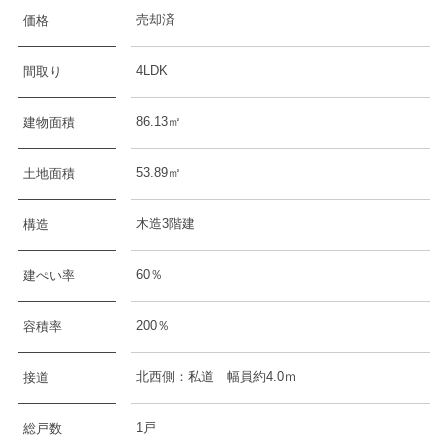
売却済
価格
4LDK
間取り
86.13㎡
建物面積
53.89㎡
土地面積
木造3階建
構造
60％
建ぺい率
200％
容積率
北西側：私道 幅員約4.0ｍ
接道
1戸
総戸数