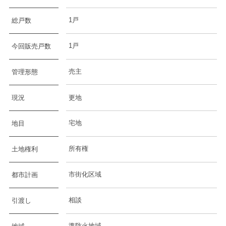
1戸
総戸数
1戸
今回販売戸数
売主
管理形態
現況
更地
宅地
地目
所有権
土地権利
市街化区域
都市計画
相談
引渡し
準防火地域