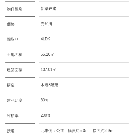
新築戸建
物件種別
売却済
価格
4LDK
間取り
65.28㎡
土地面積
107.01㎡
建築面積
木造3階建
構造
80％
建ぺい率
200％
容積率
北東側：公道 幅員約5.0ｍ 接面約3.9ｍ
接道